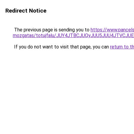
Redirect Notice
The previous page is sending you to
https://www.pancels
mozgatas/totujfalu/JUY4JTBCJUQyJUU5JUU4JTVCJ
If you do not want to visit that page, you can
return to t