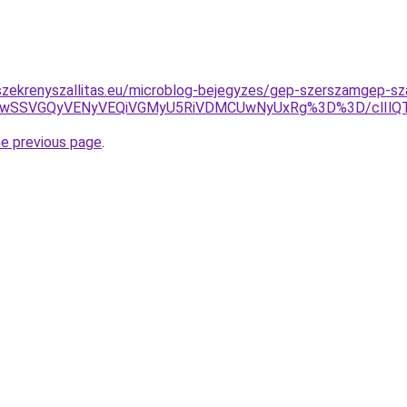
zekrenyszallitas.eu/microblog-bejegyzes/gep-szerszamgep-sza
UEwSSVGQyVENyVEQiVGMyU5RiVDMCUwNyUxRg%3D%3D/clIl
he previous page
.