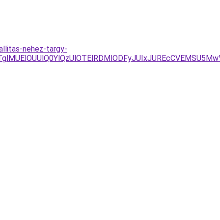
llitas-nehez-targy-
QTglMUElOUUlQ0YlQzUlOTElRDMlODFyJUIxJUREcCVEMSU5M