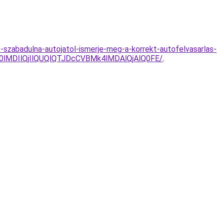
-szabadulna-autojatol-ismerje-meg-a-korrekt-autofelvasarlas-
lMDIlQjIlQUQlQTJDcCVBMk4lMDAlQjAlQ0FE/
.