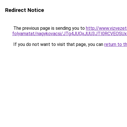
Redirect Notice
The previous page is sending you to
http://www.vizvezet
folyamatat/nagykovacsi/JTg4JUQxJUU3JTI0RCVEOSU
If you do not want to visit that page, you can
return to t