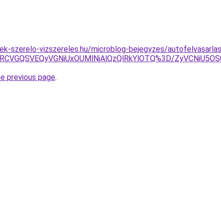
ek-szerelo-vizszereles.hu/microblog-bejegyzes/autofelvasarlas
xRCVGQSVEQyVGNiUxOUMlNjAlQzQlRkYlOTQ%3D/ZyVCNiU5OS0
he previous page
.