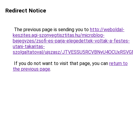
Redirect Notice
The previous page is sending you to
http://weboldal-
keszites.agi-szonyegtisztitas.hu/microblog-
bejegyzes/zsofi-es-parja-elegedettek-voltak-a-festes-
utani-takaritas-
szolgaltatoval/ujszasz/JTVESSU5RCVBNyU4OCUx
If you do not want to visit that page, you can
return to
the previous page
.