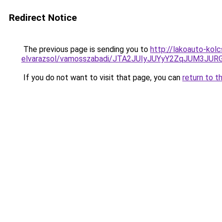
Redirect Notice
The previous page is sending you to
http://lakoauto-kol
elvarazsol/vamosszabadi/JTA2JUIyJUYyY2ZqJUM3
If you do not want to visit that page, you can
return to t