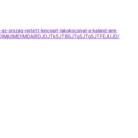
az-orszag-rejtett-kincseit-lakokocsival-a-kaland-ami-
QlMjUlMEIlMDAlRDJOJTk5JTBGJTg5JTg5JTFEJUJD/
.