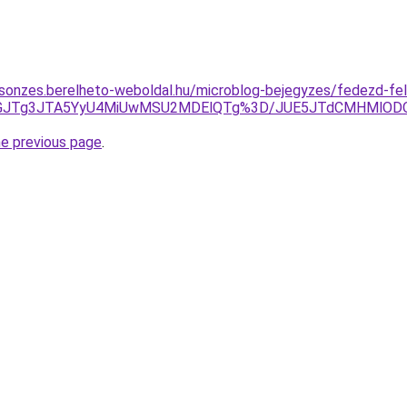
csonzes.berelheto-weboldal.hu/microblog-bejegyzes/fedezd-fel-
JURGJTg3JTA5YyU4MiUwMSU2MDElQTg%3D/JUE5JTdCMHMlOD
he previous page
.