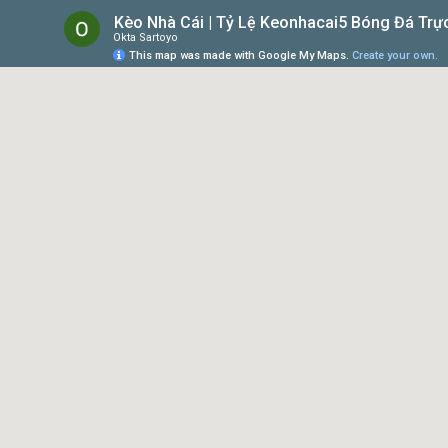
Kèo Nhà Cái | Tỷ Lệ Keonhacai5 Bóng Đá Tr
Okta Sartoyo
This map was made with Google My Maps.
Create your own.